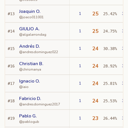
Joaquin O.
25
1
3
#
13
25.42%
@
joaco011001
GIULIO A.
25
1
3
#
14
24.75%
@
algalarrondag
Andrés D.
24
1
3
#
15
30.38%
@
andresdominguez022
Christian B.
24
1
3
#
16
28.92%
@
chrismanya
Ignacio O.
24
1
3
#
17
25.81%
@
iaio
Fabricio D.
24
1
3
#
18
25.53%
@
andresdominguez2017
Pablo G.
23
1
3
#
19
26.44%
@
pablogub