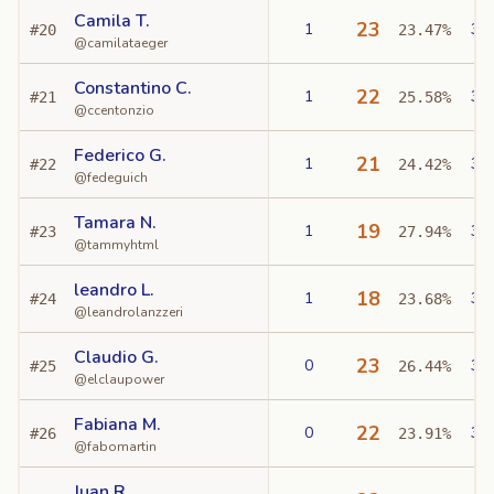
Camila T.
23
1
3
#
20
23.47%
@
camilataeger
Constantino C.
22
1
3
#
21
25.58%
@
ccentonzio
Federico G.
21
1
3
#
22
24.42%
@
fedeguich
Tamara N.
19
1
3
#
23
27.94%
@
tammyhtml
leandro L.
18
1
3
#
24
23.68%
@
leandrolanzzeri
Claudio G.
23
0
3
#
25
26.44%
@
elclaupower
Fabiana M.
22
0
3
#
26
23.91%
@
fabomartin
Juan R.