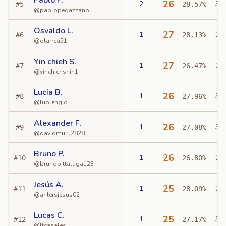
Pablo P.
26
2
3
#
5
28.57%
@
pablopegazzano
Osvaldo L.
27
1
3
#
6
28.13%
@
olarrea51
Yin chieh S.
27
1
3
#
7
26.47%
@
yinchiehshih1
Lucía B.
26
1
3
#
8
27.96%
@
lublengio
Alexander F.
26
1
3
#
9
27.08%
@
davidmuru2828
Bruno P.
26
1
3
#
10
26.80%
@
brunopittaluga123
Jesús A.
25
1
3
#
11
28.09%
@
ahlersjesus02
Lucas C.
25
1
3
#
12
27.17%
@
lfcasales