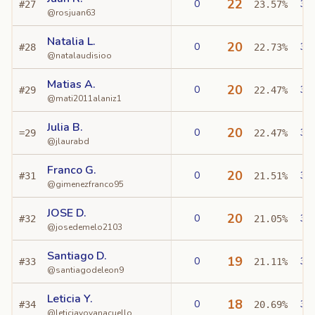
22
0
3
#
27
23.57%
@
rosjuan63
Natalia L.
20
0
3
#
28
22.73%
@
natalaudisioo
Matias A.
20
0
3
#
29
22.47%
@
mati2011alaniz1
Julia B.
20
0
3
=
29
22.47%
@
jlaurabd
Franco G.
20
0
3
#
31
21.51%
@
gimenezfranco95
JOSE D.
20
0
3
#
32
21.05%
@
josedemelo2103
Santiago D.
19
0
3
#
33
21.11%
@
santiagodeleon9
Leticia Y.
18
0
3
#
34
20.69%
@
leticiayovanacuello