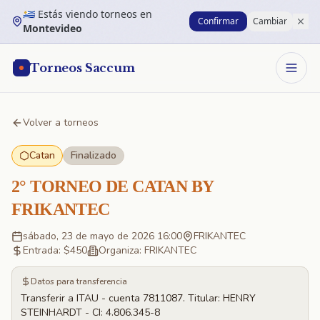
Saltar al contenido principal
Estás viendo torneos en
🇺🇾
Confirmar
Cambiar
Montevideo
Torneos Saccum
Volver a torneos
Catan
Finalizado
2° TORNEO DE CATAN BY
FRIKANTEC
sábado, 23 de mayo de 2026 16:00
FRIKANTEC
Entrada: $
450
Organiza:
FRIKANTEC
Datos para transferencia
Transferir a ITAU - cuenta 7811087. Titular: HENRY
STEINHARDT - CI: 4.806.345-8