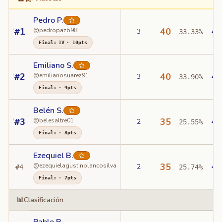
Pedro P.
40
#
1
@
pedropazb98
3
4
33.33%
Final
:
1
V
·
10
pts
Emiliano S.
40
#
2
@
emilianosuarez91
3
4
33.90%
Final
:
·
9
pts
Belén S.
35
#
3
@
belesaltre01
2
4
25.55%
Final
:
·
8
pts
Ezequiel B.
35
@
ezequielagustinblancosilva
2
4
#
4
25.74%
Final
:
·
7
pts
📊
Clasificación