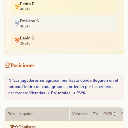
Pedro P.
40
pts
Emiliano S.
40
pts
Belén S.
35
pts
Posiciones
🏅
Los jugadores se agrupan por hasta dónde llegaron en el
torneo.
Dentro de cada grupo se ordenan por los criterios
del torneo:
Victorias → PV totales → PV%
.
Pos
Jugador
Victorias
PV
PV%
PJ
🏆
Finalistas