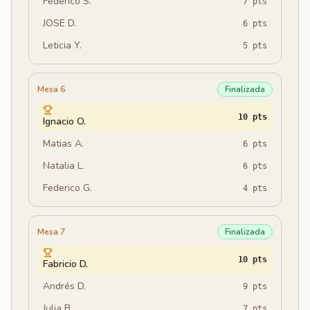
Federico S.
7
pts
JOSE D.
6
pts
Leticia Y.
5
pts
Mesa 6
Finalizada
10
pts
Ignacio O.
Matias A.
6
pts
Natalia L.
6
pts
Federico G.
4
pts
Mesa 7
Finalizada
10
pts
Fabricio D.
Andrés D.
9
pts
Julia B.
7
pts