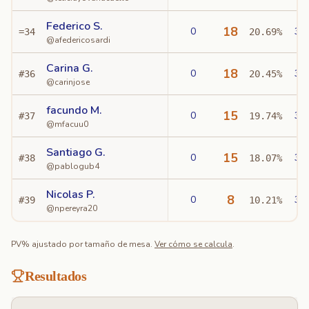
Federico S.
18
0
3
=
34
20.69%
@
afedericosardi
Carina G.
18
0
3
#
36
20.45%
@
carinjose
facundo M.
15
0
3
#
37
19.74%
@
mfacuu0
Santiago G.
15
0
3
#
38
18.07%
@
pablogub4
Nicolas P.
8
0
3
#
39
10.21%
@
npereyra20
PV% ajustado por tamaño de mesa.
Ver cómo se calcula
.
Resultados