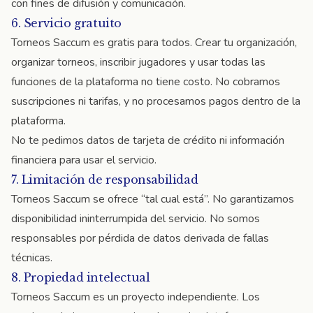
con fines de difusión y comunicación.
6. Servicio gratuito
Torneos Saccum es gratis para todos. Crear tu organización,
organizar torneos, inscribir jugadores y usar todas las
funciones de la plataforma no tiene costo. No cobramos
suscripciones ni tarifas, y no procesamos pagos dentro de la
plataforma.
No te pedimos datos de tarjeta de crédito ni información
financiera para usar el servicio.
7. Limitación de responsabilidad
Torneos Saccum se ofrece “tal cual está”. No garantizamos
disponibilidad ininterrumpida del servicio. No somos
responsables por pérdida de datos derivada de fallas
técnicas.
8. Propiedad intelectual
Torneos Saccum es un proyecto independiente. Los