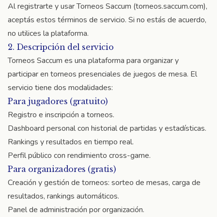
Al registrarte y usar Torneos Saccum (
torneos.saccum.com
),
aceptás estos términos de servicio. Si no estás de acuerdo,
no utilices la plataforma.
2. Descripción del servicio
Torneos Saccum es una plataforma para organizar y
participar en torneos presenciales de juegos de mesa. El
servicio tiene dos modalidades:
Para jugadores (gratuito)
Registro e inscripción a torneos.
Dashboard personal con historial de partidas y estadísticas.
Rankings y resultados en tiempo real.
Perfil público con rendimiento cross-game.
Para organizadores (gratis)
Creación y gestión de torneos: sorteo de mesas, carga de
resultados, rankings automáticos.
Panel de administración por organización.