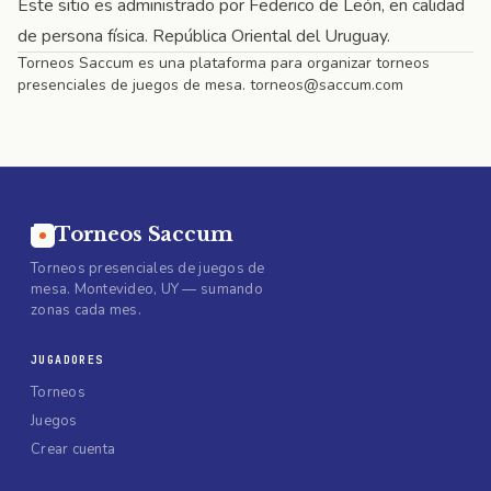
Este sitio es administrado por Federico de León, en calidad
de persona física. República Oriental del Uruguay.
Torneos Saccum es una plataforma para organizar torneos
presenciales de juegos de mesa.
torneos@saccum.com
Torneos Saccum
Torneos presenciales de juegos de
mesa. Montevideo, UY — sumando
zonas cada mes.
JUGADORES
Torneos
Juegos
Crear cuenta