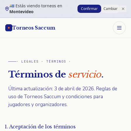
Saltar al contenido principal
Estás viendo torneos en
🇺🇾
Confirmar
Cambiar
Montevideo
Torneos Saccum
· LEGALES · TÉRMINOS ·
Términos de
servicio
.
Última actualización: 3 de abril de 2026. Reglas de
uso de Torneos Saccum y condiciones para
jugadores y organizadores.
1. Aceptación de los términos