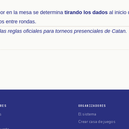
dor en la mesa se determina
tirando los dados
al inicio
os entre rondas.
s reglas oficiales para torneos presenciales de Catan.
RES
ORGANIZADORES
s
El sistema
Crear casa de juegos