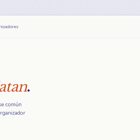
nizadores
atan
.
ase común
organizador