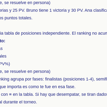
le, se resuelve en persona)
orias y 25 PV. Bruno tiene 1 victoria y 30 PV. Ana clasifi
s puntos totales.
ia tabla de posiciones independiente. El ranking no acu
to:
as
ales
(PV%)
le, se resuelve en persona)
king agrupa por fases: finalistas (posiciones 1-4), semifin
que importa es como te fue en esa fase.
n con
=
en la tabla. Si hay que desempatar, se tiran dad
l durante el torneo.