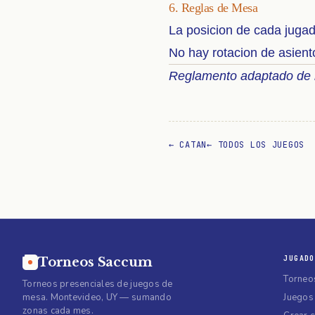
6. Reglas de Mesa
La posicion de cada juga
No hay rotacion de asient
Reglamento adaptado de la
←
CATAN
← TODOS LOS JUEGOS
JUGADO
Torneos Saccum
Torneo
Torneos presenciales de juegos de
mesa. Montevideo, UY — sumando
Juegos
zonas cada mes.