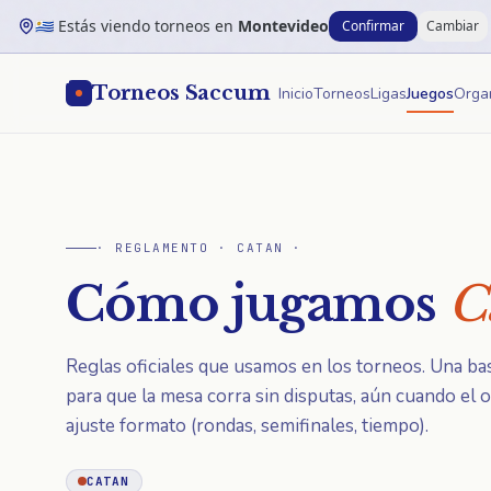
Saltar al contenido principal
Estás viendo torneos en
Montevideo
Confirmar
Cambiar
🇺🇾
Torneos Saccum
Inicio
Torneos
Ligas
Juegos
Orga
· REGLAMENTO ·
CATAN
·
Cómo jugamos
C
Reglas oficiales que usamos en los torneos. Una b
para que la mesa corra sin disputas, aún cuando el 
ajuste formato (rondas, semifinales, tiempo).
CATAN